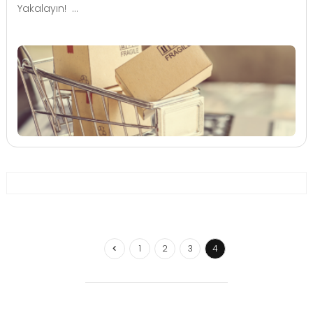
Yakalayın! ...
1
2
3
4