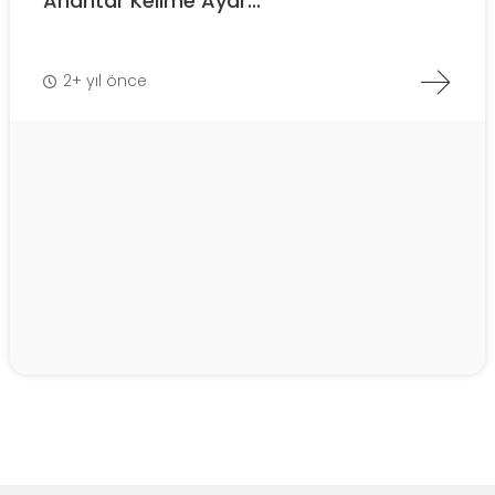
Anahtar Kelime Ayar...
2+ yıl önce