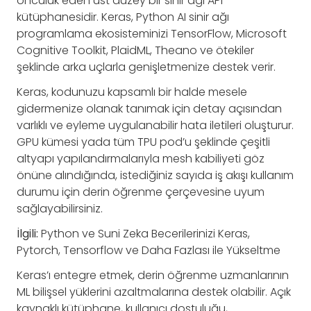
öncülük eden üst düzey bir sinir ağı API
kütüphanesidir. Keras, Python AI sinir ağı
programlama ekosisteminizi TensorFlow, Microsoft
Cognitive Toolkit, PlaidML, Theano ve ötekiler
şeklinde arka uçlarla genişletmenize destek verir.
Keras, kodunuzu kapsamlı bir halde mesele
gidermenize olanak tanımak için detay açısından
varlıklı ve eyleme uygulanabilir hata iletileri oluşturur.
GPU kümesi yada tüm TPU pod’u şeklinde çeşitli
altyapı yapılandırmalarıyla mesh kabiliyeti göz
önüne alındığında, istediğiniz sayıda iş akışı kullanım
durumu için derin öğrenme çerçevesine uyum
sağlayabilirsiniz.
İlgili:
Python ve Suni Zeka Becerilerinizi Keras,
Pytorch, Tensorflow ve Daha Fazlası ile Yükseltme
Keras’ı entegre etmek, derin öğrenme uzmanlarının
ML bilişsel yüklerini azaltmalarına destek olabilir. Açık
kaynaklı kütüphane, kullanıcı dostuluğu,