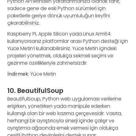
Python API’lerinden yararlanmanıza olanak tanır,
sadece gene de eski Python sürümleri için
paketlerle geriye dönük uyumluluğun keyfini
çıkarabilirsiniz.
Raspberry Pi, Apple Silicon yada Linux Arm64
kullanıyorsanız platformlar arası Python desteği için
Yüce Metin’i kullanabilirsiniz. Yüce Metin içindeki
projeleri yönetmek, oldukça sekmeli seçimi ve
gezinme özellikleriyle zahmetsizdir.
İndirmek:
Yüce Metin
10. BeautifulSoup
BeautifulSoup, Python web uygulaması verilerine
erişirken, yönetirken yada manipüle ederken
kullanışlı olan bir web kazıma çerçevesidir. Vasıta,
herhangi bir ayrıştırıcıyla sinerji içinde çalışır ve
ayrıştırma ağacında emek vermesi için oldukça
çeşitli Python deyimlerini destek sunar.