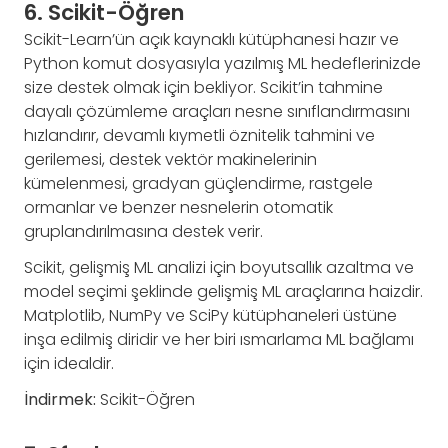
6. Scikit-Öğren
Scikit-Learn’ün açık kaynaklı kütüphanesi hazır ve
Python komut dosyasıyla yazılmış ML hedeflerinizde
size destek olmak için bekliyor. Scikit’in tahmine
dayalı çözümleme araçları nesne sınıflandırmasını
hızlandırır, devamlı kıymetli öznitelik tahmini ve
gerilemesi, destek vektör makinelerinin
kümelenmesi, gradyan güçlendirme, rastgele
ormanlar ve benzer nesnelerin otomatik
gruplandırılmasına destek verir.
Scikit, gelişmiş ML analizi için boyutsallık azaltma ve
model seçimi şeklinde gelişmiş ML araçlarına haizdir.
Matplotlib, NumPy ve SciPy kütüphaneleri üstüne
inşa edilmiş diridir ve her biri ısmarlama ML bağlamı
için idealdir.
İndirmek:
Scikit-Öğren