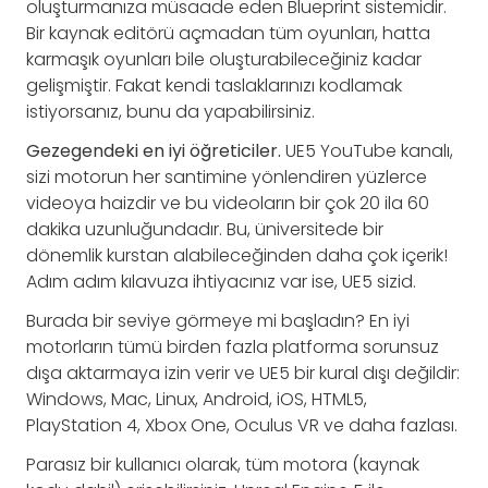
oluşturmanıza müsaade eden Blueprint sistemidir.
Bir kaynak editörü açmadan tüm oyunları, hatta
karmaşık oyunları bile oluşturabileceğiniz kadar
gelişmiştir. Fakat kendi taslaklarınızı kodlamak
istiyorsanız, bunu da yapabilirsiniz.
Gezegendeki en iyi öğreticiler.
UE5 YouTube kanalı,
sizi motorun her santimine yönlendiren yüzlerce
videoya haizdir ve bu videoların bir çok 20 ila 60
dakika uzunluğundadır. Bu, üniversitede bir
dönemlik kurstan alabileceğinden daha çok içerik!
Adım adım kılavuza ihtiyacınız var ise, UE5 sizid.
Burada bir seviye görmeye mi başladın? En iyi
motorların tümü birden fazla platforma sorunsuz
dışa aktarmaya izin verir ve UE5 bir kural dışı değildir:
Windows, Mac, Linux, Android, iOS, HTML5,
PlayStation 4, Xbox One, Oculus VR ve daha fazlası.
Parasız bir kullanıcı olarak, tüm motora (kaynak