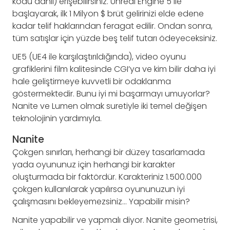
kodu dahil) erişebilirsiniz. Unreal Engine 5 ile
başlayarak, ilk 1 Milyon $ brüt gelirinizi elde edene
kadar telif haklarından feragat edilir. Ondan sonra,
tüm satışlar için yüzde beş telif tutarı ödeyeceksiniz.
UE5 (UE4 ile karşılaştırıldığında), video oyunu
grafiklerini film kalitesinde CGI’ya ve kim bilir daha iyi
hale geliştirmeye kuvvetli bir odaklanma
göstermektedir. Bunu iyi mi başarmayı umuyorlar?
Nanite ve Lumen olmak suretiyle iki temel değişen
teknolojinin yardımıyla.
Nanite
Çokgen sınırları, herhangi bir düzey tasarlamada
yada oyununuz için herhangi bir karakter
oluşturmada bir faktördür. Karakteriniz 1.500.000
çokgen kullanılarak yapılırsa oyununuzun iyi
çalışmasını bekleyemezsiniz… Yapabilir misin?
Nanite yapabilir ve yapmalı diyor. Nanite geometrisi,