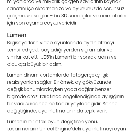
milyonlarca ve milyarlık çokgen sayılarının kaynak
sanatını içe aktarmanıza ve oyununuzda sorunsuz
çalışmasını sağlar – bu 3D sanatçılar ve animatörler
için son aşama coşku vericidir.
Lümen
Bilgisayarların video oyunlarında aydınlatmayı
temsil ed şekli, başladığı yerden sıçramalar ve
sınırlar kat etti. UE5’in Lümen’i bir sonraki adım ve
oldukça büyük bir adım.
Lümen dinamik ortamlarda fotogerçekçi ışık
reaksiyonları sağlar. Bir örnek, ay gökyüzünde
değişik konumlardayken yada dağlar benzer
biçimde arazi tarafınca engellendiğinde ay ışığının
bir vadi süresince ne kadar yayılacağıdır. Sahne
değiştiğinde, aydınlatma anında tepki verir.
Lumen’in bir öteki oyun değiştiren yönü,
tasarımcıların Unreal Engine’deki aydınlatmayı oyun