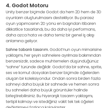
4. Godot Motoru
Unity benzer biçimde Godot da hem 2D hem de 3D
oyunların oluşturulmasını destekliyor. Bu parasız
oyun yapımcısının 2D yönü en başından itibaren
dikkatlice tasarlandı, bu da daha iyi performans,
daha azca hata ve daha temiz bir genel iş akışı
anlamına geliyor.
Sahne tabanlı tasarım.
Godot’nun oyun mimarisine
yaklaşımı, her şeyin sahnelere ayrılması bakımından
benzersizdir, sadece muhtemelen düşündüğünüz
“sahne” türünde değildir. Godot’da bir sahne, sprite,
ses ve komut dosyaları benzer biçimde öğelerden
oluşan bir koleksiyondur. Ondan sonra birden fazla
sahneyi daha büyük bir sahnede ve hemen sonra
bu sahneleri daha büyük görüntüler halinde
birleştirebilirsiniz. Bu hiyerarşik tasarım yaklaşımı,
tertipli kalmayı ve istediğiniz vakit tek tek öğeleri
değiştirmeyi fazlaca kolaylaştırır.