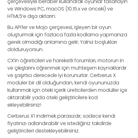
çerçevesiyle beraber kullanarak oyunlar tasarlayın
ve Windows PC, macOS (10.15.x ve önceki) ve
HTML5’e dışa aktarın.
Bu API’ler ve Mojo çerçevesi, işleyen bir oyun
oluşturmak için fazlaca fazla kodlama yapmanıza
gerek olmadığı anlamına gelir; Yalnız boşlukları
dolduruyorsun.
CX’in öğreticileri ve hareketli forumları, motorun in
ve çıkışlarını öğrenmek için muhteşem kaynaklardır
ve şaşırtıcı derecede iyi korunurlar. Cerberus X
modüler bir dil olduğundan, kendi oyununuzda
kullanmak için öteki içerik üreticilerden modüller içe
aktarabilir yada öteki geliştiricilere kod
ekleyebilirsiniz!
Cerberus X’i indirmek parasızdır, sadece kendi
fiyatınızı adlandırabilir ve istediğiniz takdirde
geliştiricileri destekleyebilirsiniz.