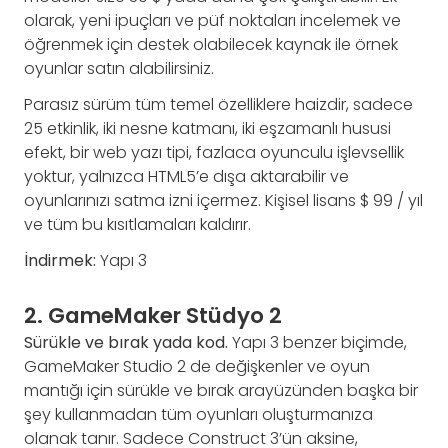
olarak, yeni ipuçları ve püf noktaları incelemek ve
öğrenmek için destek olabilecek kaynak ile örnek
oyunlar satın alabilirsiniz.
Parasız sürüm tüm temel özelliklere haizdir, sadece
25 etkinlik, iki nesne katmanı, iki eşzamanlı hususi
efekt, bir web yazı tipi, fazlaca oyunculu işlevsellik
yoktur, yalnızca HTML5’e dışa aktarabilir ve
oyunlarınızı satma izni içermez. Kişisel lisans $ 99 / yıl
ve tüm bu kısıtlamaları kaldırır.
İndirmek:
Yapı 3
2. GameMaker Stüdyo 2
Sürükle ve bırak yada kod.
Yapı 3 benzer biçimde,
GameMaker Studio 2 de değişkenler ve oyun
mantığı için sürükle ve bırak arayüzünden başka bir
şey kullanmadan tüm oyunları oluşturmanıza
olanak tanır. Sadece Construct 3’ün aksine,