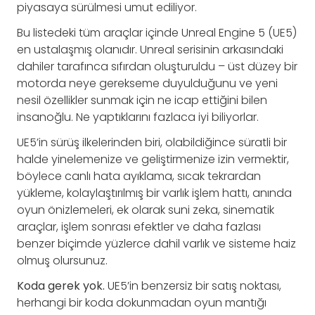
piyasaya sürülmesi umut ediliyor.
Bu listedeki tüm araçlar içinde Unreal Engine 5 (UE5)
en ustalaşmış olanıdır. Unreal serisinin arkasındaki
dahiler tarafınca sıfırdan oluşturuldu – üst düzey bir
motorda neye gerekseme duyulduğunu ve yeni
nesil özellikler sunmak için ne icap ettiğini bilen
insanoğlu. Ne yaptıklarını fazlaca iyi biliyorlar.
UE5’in sürüş ilkelerinden biri, olabildiğince süratli bir
halde yinelemenize ve geliştirmenize izin vermektir,
böylece canlı hata ayıklama, sıcak tekrardan
yükleme, kolaylaştırılmış bir varlık işlem hattı, anında
oyun önizlemeleri, ek olarak suni zeka, sinematik
araçlar, işlem sonrası efektler ve daha fazlası
benzer biçimde yüzlerce dahil varlık ve sisteme haiz
olmuş olursunuz.
Koda gerek yok.
UE5’in benzersiz bir satış noktası,
herhangi bir koda dokunmadan oyun mantığı