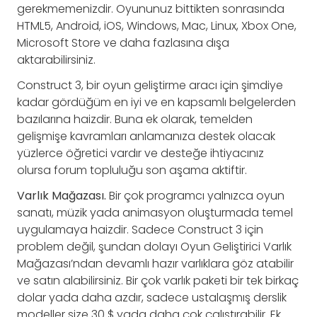
gerekmemenizdir. Oyununuz bittikten sonrasında
HTML5, Android, iOS, Windows, Mac, Linux, Xbox One,
Microsoft Store ve daha fazlasına dışa
aktarabilirsiniz.
Construct 3, bir oyun geliştirme aracı için şimdiye
kadar gördüğüm en iyi ve en kapsamlı belgelerden
bazılarına haizdir. Buna ek olarak, temelden
gelişmişe kavramları anlamanıza destek olacak
yüzlerce öğretici vardır ve desteğe ihtiyacınız
olursa forum topluluğu son aşama aktiftir.
Varlık Mağazası.
Bir çok programcı yalnızca oyun
sanatı, müzik yada animasyon oluşturmada temel
uygulamaya haizdir. Sadece Construct 3 için
problem değil, şundan dolayı Oyun Geliştirici Varlık
Mağazası’ndan devamlı hazır varlıklara göz atabilir
ve satın alabilirsiniz. Bir çok varlık paketi bir tek birkaç
dolar yada daha azdır, sadece ustalaşmış derslik
modeller size 30 $ yada daha çok çalıştırabilir. Ek