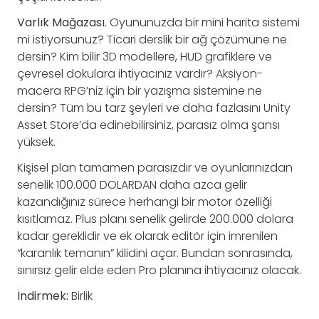
Varlık Mağazası.
Oyununuzda bir mini harita sistemi
mi istiyorsunuz? Ticari derslik bir ağ çözümüne ne
dersin? Kim bilir 3D modellere, HUD grafiklere ve
çevresel dokulara ihtiyacınız vardır? Aksiyon-
macera RPG’niz için bir yazışma sistemine ne
dersin? Tüm bu tarz şeyleri ve daha fazlasını Unity
Asset Store’da edinebilirsiniz, parasız olma şansı
yüksek.
Kişisel plan tamamen parasızdır ve oyunlarınızdan
senelik 100.000 DOLARDAN daha azca gelir
kazandığınız sürece herhangi bir motor özelliği
kısıtlamaz. Plus planı senelik gelirde 200.000 dolara
kadar gereklidir ve ek olarak editör için imrenilen
“karanlık temanın” kilidini açar. Bundan sonrasında,
sınırsız gelir elde eden Pro planına ihtiyacınız olacak.
İndirmek:
Birlik