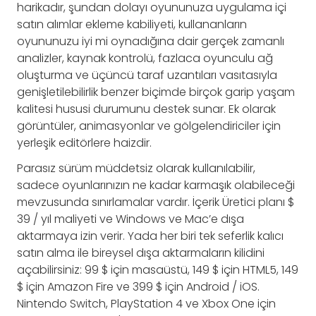
harikadır, şundan dolayı oyununuza uygulama içi
satın alımlar ekleme kabiliyeti, kullananların
oyununuzu iyi mi oynadığına dair gerçek zamanlı
analizler, kaynak kontrolü, fazlaca oyunculu ağ
oluşturma ve üçüncü taraf uzantıları vasıtasıyla
genişletilebilirlik benzer biçimde birçok garip yaşam
kalitesi hususi durumunu destek sunar. Ek olarak
görüntüler, animasyonlar ve gölgelendiriciler için
yerleşik editörlere haizdir.
Parasız sürüm müddetsiz olarak kullanılabilir,
sadece oyunlarınızın ne kadar karmaşık olabileceği
mevzusunda sınırlamalar vardır. İçerik Üretici planı $
39 / yıl maliyeti ve Windows ve Mac’e dışa
aktarmaya izin verir. Yada her biri tek seferlik kalıcı
satın alma ile bireysel dışa aktarmaların kilidini
açabilirsiniz: 99 $ için masaüstü, 149 $ için HTML5, 149
$ için Amazon Fire ve 399 $ için Android / iOS.
Nintendo Switch, PlayStation 4 ve Xbox One için