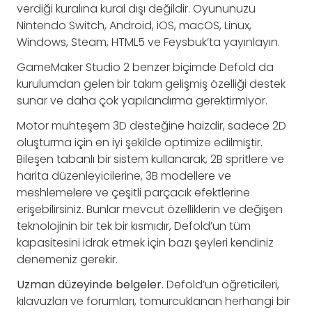
verdiği kuralına kural dışı değildir. Oyununuzu
Nintendo Switch, Android, iOS, macOS, Linux,
Windows, Steam, HTML5 ve Feysbuk’ta yayınlayın.
GameMaker Studio 2 benzer biçimde Defold da
kurulumdan gelen bir takım gelişmiş özelliği destek
sunar ve daha çok yapılandırma gerektirmİyor.
Motor muhteşem 3D desteğine haizdir, sadece 2D
oluşturma için en iyi şekilde optimize edilmiştir.
Bileşen tabanlı bir sistem kullanarak, 2B spritlere ve
harita düzenleyicilerine, 3B modellere ve
meshlemelere ve çeşitli parçacık efektlerine
erişebilirsiniz. Bunlar mevcut özelliklerin ve değişen
teknolojinin bir tek bir kısmıdır, Defold’un tüm
kapasitesini idrak etmek için bazı şeyleri kendiniz
denemeniz gerekir.
Uzman düzeyinde belgeler.
Defold’un öğreticileri,
kılavuzları ve forumları, tomurcuklanan herhangi bir