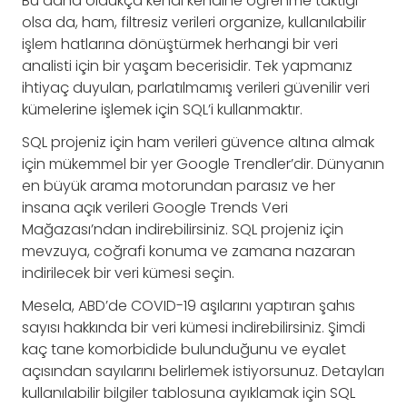
Bu daha oldukça kendi kendine öğrenme taktiği
olsa da, ham, filtresiz verileri organize, kullanılabilir
işlem hatlarına dönüştürmek herhangi bir veri
analisti için bir yaşam becerisidir. Tek yapmanız
ihtiyaç duyulan, parlatılmamış verileri güvenilir veri
kümelerine işlemek için SQL’i kullanmaktır.
SQL projeniz için ham verileri güvence altına almak
için mükemmel bir yer Google Trendler’dir. Dünyanın
en büyük arama motorundan parasız ve her
insana açık verileri Google Trends Veri
Mağazası’ndan indirebilirsiniz. SQL projeniz için
mevzuya, coğrafi konuma ve zamana nazaran
indirilecek bir veri kümesi seçin.
Mesela, ABD’de COVID-19 aşılarını yaptıran şahıs
sayısı hakkında bir veri kümesi indirebilirsiniz. Şimdi
kaç tane komorbidide bulunduğunu ve eyalet
açısından sayılarını belirlemek istiyorsunuz. Detayları
kullanılabilir bilgiler tablosuna ayıklamak için SQL