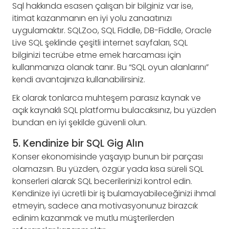
Sql hakkında esasen çalışan bir bilginiz var ise,
itimat kazanmanın en iyi yolu zanaatınızı
uygulamaktır. SQLZoo, SQL Fiddle, DB-Fiddle, Oracle
Live SQL şeklinde çeşitli internet sayfaları, SQL
bilginizi tecrübe etme emek harcaması için
kullanmanıza olanak tanır. Bu “SQL oyun alanlarını”
kendi avantajınıza kullanabilirsiniz.
Ek olarak tonlarca muhteşem parasız kaynak ve
açık kaynaklı SQL platformu bulacaksınız, bu yüzden
bundan en iyi şekilde güvenli olun.
5. Kendinize bir SQL Gig Alın
Konser ekonomisinde yaşayıp bunun bir parçası
olamazsın. Bu yüzden, özgür yada kısa süreli SQL
konserleri alarak SQL becerilerinizi kontrol edin.
Kendinize iyi ücretli bir iş bulamayabileceğinizi ihmal
etmeyin, sadece ana motivasyonunuz birazcık
edinim kazanmak ve mutlu müşterilerden