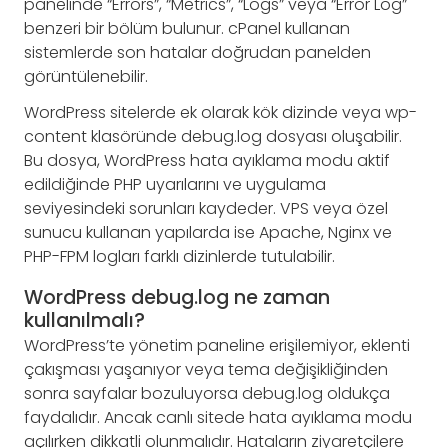
panelinde “Errors”, “Metrics”, “Logs” veya “Error Log”
benzeri bir bölüm bulunur. cPanel kullanan
sistemlerde son hatalar doğrudan panelden
görüntülenebilir.
WordPress sitelerde ek olarak kök dizinde veya wp-
content klasöründe debug.log dosyası oluşabilir.
Bu dosya, WordPress hata ayıklama modu aktif
edildiğinde PHP uyarılarını ve uygulama
seviyesindeki sorunları kaydeder. VPS veya özel
sunucu kullanan yapılarda ise Apache, Nginx ve
PHP-FPM logları farklı dizinlerde tutulabilir.
WordPress debug.log ne zaman
kullanılmalı?
WordPress’te yönetim paneline erişilemiyor, eklenti
çakışması yaşanıyor veya tema değişikliğinden
sonra sayfalar bozuluyorsa debug.log oldukça
faydalıdır. Ancak canlı sitede hata ayıklama modu
açılırken dikkatli olunmalıdır. Hataların ziyaretçilere