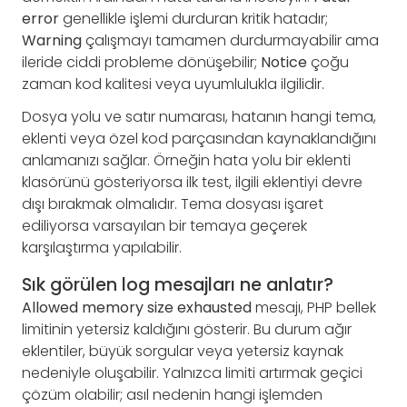
error
genellikle işlemi durduran kritik hatadır;
Warning
çalışmayı tamamen durdurmayabilir ama
ileride ciddi probleme dönüşebilir;
Notice
çoğu
zaman kod kalitesi veya uyumlulukla ilgilidir.
Dosya yolu ve satır numarası, hatanın hangi tema,
eklenti veya özel kod parçasından kaynaklandığını
anlamanızı sağlar. Örneğin hata yolu bir eklenti
klasörünü gösteriyorsa ilk test, ilgili eklentiyi devre
dışı bırakmak olmalıdır. Tema dosyası işaret
ediliyorsa varsayılan bir temaya geçerek
karşılaştırma yapılabilir.
Sık görülen log mesajları ne anlatır?
Allowed memory size exhausted
mesajı, PHP bellek
limitinin yetersiz kaldığını gösterir. Bu durum ağır
eklentiler, büyük sorgular veya yetersiz kaynak
nedeniyle oluşabilir. Yalnızca limiti artırmak geçici
çözüm olabilir; asıl nedenin hangi işlemden