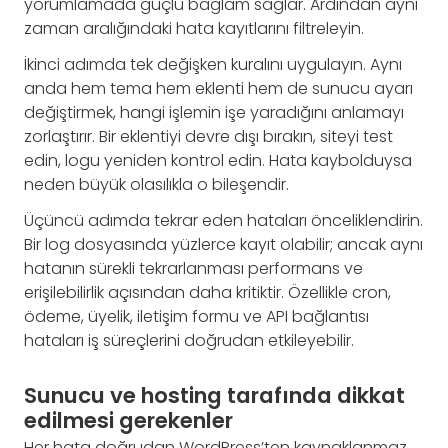
yorumlamada güçlü bağlam sağlar. Ardından aynı
zaman aralığındaki hata kayıtlarını filtreleyin.
İkinci adımda tek değişken kuralını uygulayın. Aynı
anda hem tema hem eklenti hem de sunucu ayarı
değiştirmek, hangi işlemin işe yaradığını anlamayı
zorlaştırır. Bir eklentiyi devre dışı bırakın, siteyi test
edin, logu yeniden kontrol edin. Hata kaybolduysa
neden büyük olasılıkla o bileşendir.
Üçüncü adımda tekrar eden hataları önceliklendirin.
Bir log dosyasında yüzlerce kayıt olabilir; ancak aynı
hatanın sürekli tekrarlanması performans ve
erişilebilirlik açısından daha kritiktir. Özellikle cron,
ödeme, üyelik, iletişim formu ve API bağlantısı
hataları iş süreçlerini doğrudan etkileyebilir.
Sunucu ve hosting tarafında dikkat
edilmesi gerekenler
Her hata doğrudan WordPress’ten kaynaklanmaz.