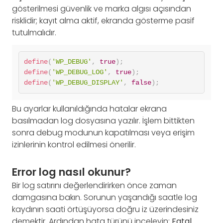
gösterilmesi güvenlik ve marka algısı açısından
risklidir; kayıt alma aktif, ekranda gösterme pasif
tutulmalıdır.
define
(
'WP_DEBUG'
,
true
)
;
define
(
'WP_DEBUG_LOG'
,
true
)
;
define
(
'WP_DEBUG_DISPLAY'
,
false
)
;
Bu ayarlar kullanıldığında hatalar ekrana
basılmadan log dosyasına yazılır. İşlem bittikten
sonra debug modunun kapatılması veya erişim
izinlerinin kontrol edilmesi önerilir.
Error log nasıl okunur?
Bir log satırını değerlendirirken önce zaman
damgasına bakın. Sorunun yaşandığı saatle log
kaydının saati örtüşüyorsa doğru iz üzerindesiniz
demektir. Ardından hata türünü inceleyin:
Fatal