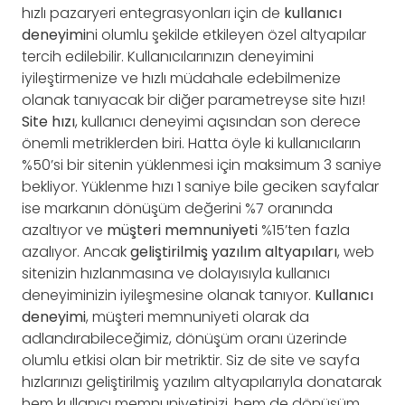
hızlı pazaryeri entegrasyonları için de
kullanıcı
deneyimi
ni olumlu şekilde etkileyen özel altyapılar
tercih edilebilir. Kullanıcılarınızın deneyimini
iyileştirmenize ve hızlı müdahale edebilmenize
olanak tanıyacak bir diğer parametreyse site hızı!
Site hızı
, kullanıcı deneyimi açısından son derece
önemli metriklerden biri. Hatta öyle ki kullanıcıların
%50’si bir sitenin yüklenmesi için maksimum 3 saniye
bekliyor. Yüklenme hızı 1 saniye bile geciken sayfalar
ise markanın dönüşüm değerini %7 oranında
azaltıyor ve
müşteri memnuniyeti
%15’ten fazla
azalıyor. Ancak
geliştirilmiş yazılım altyapıları
, web
sitenizin hızlanmasına ve dolayısıyla kullanıcı
deneyiminizin iyileşmesine olanak tanıyor.
Kullanıcı
deneyimi
, müşteri memnuniyeti olarak da
adlandırabileceğimiz, dönüşüm oranı üzerinde
olumlu etkisi olan bir metriktir. Siz de site ve sayfa
hızlarınızı geliştirilmiş yazılım altyapılarıyla donatarak
hem kullanıcı memnuniyetinizi, hem de dönüşüm