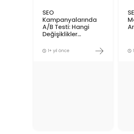
SEO
SE
Kampanyalarında
M
A/B Testi: Hangi
Ar
Değişiklikler...
1+ yıl önce