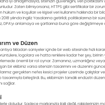
ha iyi anlaşılmasıyla, sitenizin güvenliğini, veri politikasını v
ludur. Zaten bilmiyorsanız, HTTPS gibi sertifikalar bir zorunl
ım hüküm ve koşulları ve kişisel veri kullanımı hakkında bir bil
18 yılında İngiliz Yasalarına getirildi; politikalarınızı bir sür
, DPA’yı anlamaya ve şartlarınızı buna göre değiştirmeye 
arım ve Düzen
ğlantıya tıkladan saniyeler içinde bir web sitesinde hızlı kara
örüntülere, logolara ve hatta renklere kadar her şey, birinin 
rlemede önemli bir rol oynar. Zamanınız, uzmanlığınız vey
an bir ekibiniz varsa sitenizin tasarımını ve düzenini günc
larımız gerçekten nefes kesici projeler üzerinde çalıştılar v
 tasarımıyla birleştirdi. Bu, ekibimizin tanıdık endüstri düz
ı sağlar.
i
ilerle doludur. Sadece markanızla ilgili değil, rakiplerinizin mar