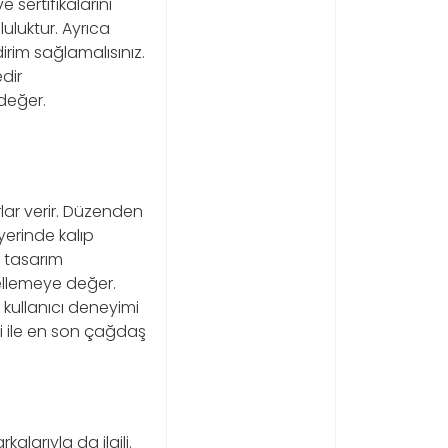
e sertifikalarını
uluktur. Ayrıca
dirim sağlamalısınız.
edir
değer.
rlar verir. Düzenden
yerinde kalıp
a tasarım
ellemeye değer.
e kullanıcı deneyimi
eni ile en son çağdaş
kalarıyla da ilgili.