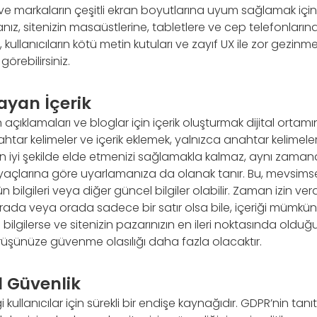
 ve markaların çeşitli ekran boyutlarına uyum sağlamak için b
z, sitenizin masaüstlerine, tabletlere ve cep telefonların
 kullanıcıların kötü metin kutuları ve zayıf UX ile zor gezin
görebilirsiniz.
yan İçerik
açıklamaları ve bloglar için içerik oluşturmak dijital ortamı
ahtar kelimeler ve içerik eklemek, yalnızca anahtar kelimel
n iyi şekilde elde etmenizi sağlamakla kalmaz, aynı zamand
ihtiyaçlarına göre uyarlamanıza da olanak tanır. Bu, mevsimse
ün bilgileri veya diğer güncel bilgiler olabilir. Zaman izin verd
rada veya orada sadece bir satır olsa bile, içeriği mümk
 bilgilerse ve sitenizin pazarınızın en ileri noktasında oldu
görüşünüze güvenme olasılığı daha fazla olacaktır.
l Güvenlik
 kullanıcılar için sürekli bir endişe kaynağıdır. GDPR’nin tanıtı