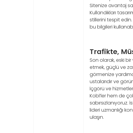
Sitenize avantaj sa
Kullandıkları tasarı
stillerini tespit edi
bu bilgileri kullanabil
Trafikte, M
Son olarak, eski bir
etmek, güçlü ve za
görmenize yardımcı 
ustalarıdır ve görün
İçgörü ve hizmetler
Kobİ’ler hem de çok
sabırsızlanıyoruz. 
lideri uzmanlığı ko
ulaşın.