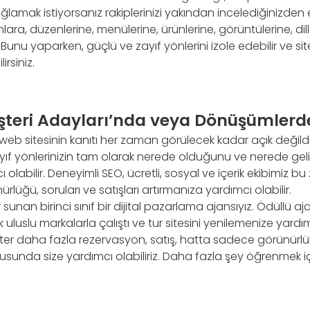
ğlamak istiyorsanız rakiplerinizi yakından incelediğinizden 
mlara, düzenlerine, menülerine, ürünlerine, görüntülerine, dil
n. Bunu yaparken, güçlü ve zayıf yönlerini izole edebilir ve site
irsiniz.
üşteri Adayları’nda veya Dönüşümlerd
 web sitesinin kanıtı her zaman görülecek kadar açık değildir.
yıf yönlerinizin tam olarak nerede olduğunu ve nerede geli
olabilir. Deneyimli SEO, ücretli, sosyal ve içerik ekibimiz b
ürlüğü, soruları ve satışları artırmanıza yardımcı olabilir.
 sunan birinci sınıf bir dijital pazarlama ajansıyız. Ödüllü a
 uluslu markalarla çalıştı ve tur sitesini yenilemenize yardı
İster daha fazla rezervasyon, satış, hatta sadece görünürlük
nusunda size yardımcı olabiliriz. Daha fazla şey öğrenmek 