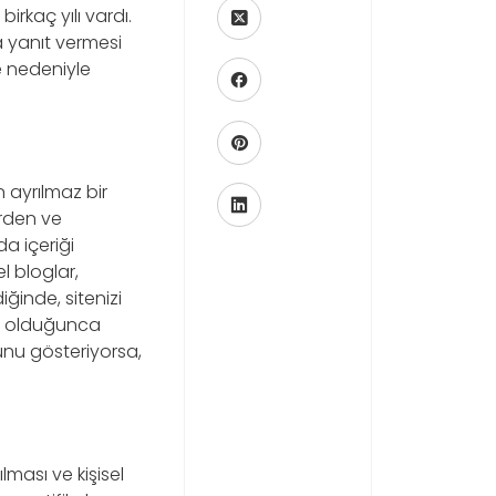
irkaç yılı vardı.
a yanıt vermesi
me nedeniyle
n ayrılmaz bir
erden ve
a içeriği
l bloglar,
iğinde, sitenizi
ün olduğunca
ğunu gösteriyorsa,
lması ve kişisel