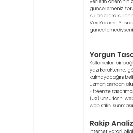
verilerin öneminin da
güncellemeniz zorun
kullanıcılara kullan
Veri Koruma Yasası 20
güncellemediyseniz
Yorgun Tas
Kullanıcılar, bir ba
yazı karakterine, g
kalmayacağını beli
uzmanlarından oluş
Fifteen’te tasarımcı
(UX) unsurlarını web
web stilini sunmasın
Rakip Analiz
İnternet yararlı bilg