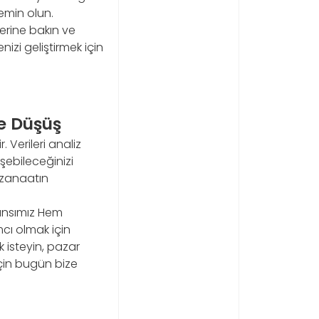
emin olun.
lerine bakın ve
nizi geliştirmek için
e Düşüş
 Verileri analiz
şebileceğinizi
u zanaatın
jansımız Hem
mcı olmak için
 isteyin, pazar
için bugün bize