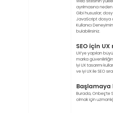
Web sitesinin yükle
ayrılmasına neden o
Gibi hususlar; dosy
JavaScript dosya o
Kullanıcı Deneyimin
bulabilirsiniz.
SEO için UX
UX’ye yapılan büyük 
marka güvenilirliği
İyi UX tasarımı kull
ve iyi UX ile SEO sı
Başlamaya h
Burada, Onbeş’te S
olmak için uzmanlığı