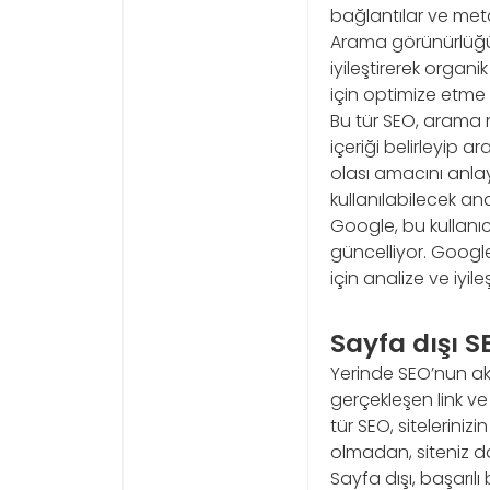
bağlantılar ve met
Arama görünürlüğün
iyileştirerek organi
için optimize etme
Bu tür SEO, arama mo
içeriği belirleyip 
olası amacını anlay
kullanılabilecek ana
Google, bu kullanıc
güncelliyor. Googl
için analize ve iyile
Sayfa dışı S
Yerinde SEO’nun aks
gerçekleşen link ve
tür SEO, siteleriniz
olmadan, siteniz d
Sayfa dışı, başarılı