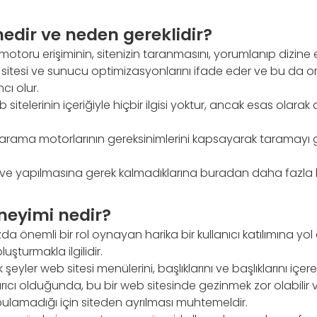
edir ve neden gereklidir?
otoru erişiminin, sitenizin taranmasını, yorumlanıp dizine
sitesi ve sunucu optimizasyonlarını ifade eder ve bu da or
cı olur.
itelerinin içeriğiyle hiçbir ilgisi yoktur, ancak esas olarak a
arama motorlarının gereksinimlerini kapsayarak taramayı g
ve yapılmasına gerek kalmadıklarına buradan daha fazla bi
neyimi nedir?
a önemli bir rol oynayan harika bir kullanıcı katılımına yol a
uşturmakla ilgilidir.
 şeyler web sitesi menülerini, başlıklarını ve başlıklarını içere
ırıcı olduğunda, bu bir web sitesinde gezinmek zor olabilir v
bulamadığı için siteden ayrılması muhtemeldir.