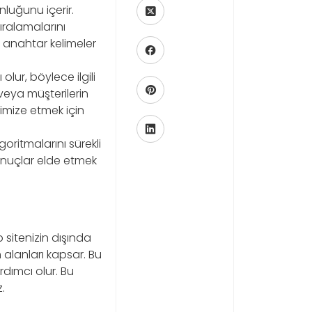
luğunu içerir.
ralamalarını
ış anahtar kelimeler
lur, böylece ilgili
veya müşterilerin
imize etmek için
oritmalarını sürekli
onuçlar elde etmek
 sitenizin dışında
 alanları kapsar. Bu
rdımcı olur. Bu
.