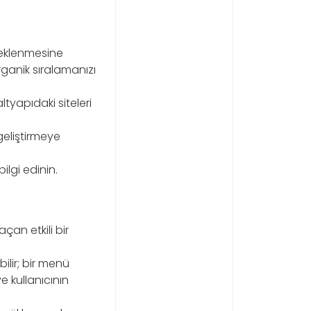
 eklenmesine
ganik sıralamanızı
ltyapıdaki siteleri
eliştirmeye
lgi edinin.
çan etkili bir
bilir; bir menü
e kullanıcının