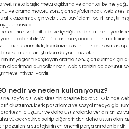
a veri, meta başlık, meta açıklama ve anahtar kelime yoğun
ü ve arama motoru sonuçları sayfalarındaki web sitesi sı
k trafik kazanmak için web sitesi sayfalarını belirli, araştırılm
 uygulamasıdır.
torlarının web sitenizi ve içeriği analiz etmesine yardımcı o
arayana gösterebilir. Web’de arama yaparken bir tüketicinin 
abilmeniz önemlidir, kendinizi arayanın aklına koymak, opt
htar kelimeleri araştırırken de yardımcı olur.
ının ihtiyaçlarını karşılayan arama sonuçları sunmak için alg
e’ın algoritması güncellenirken, web sitenizin de görünür s
ştirmeye ihtiyacı vardır.
EO nedir ve neden kullanıyoruz?
ine, sayfa dışı web sitesinin ötesine bakar. SEO içinde web
 atıf oluşturma, içerik pazarlama ve sosyal medya gibi tüm
in otoritesini oluşturur ve daha üst sıralarda yer almanıza ya
aha yüksek yetkiye sahip diğerlerinden daha üstün olamaz
 bir pazarlama stratejisinin en önemli parçalarından biridir.