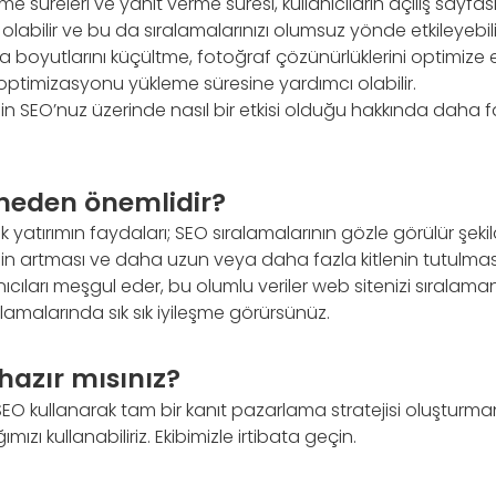
me süreleri ve yanıt verme süresi, kullanıcıların açılış sayf
labilir ve bu da sıralamalarınızı olumsuz yönde etkileyebili
a boyutlarını küçültme, fotoğraf çözünürlüklerini optimize
ptimizasyonu yükleme süresine yardımcı olabilir.
in SEO’nuz üzerinde nasıl bir etkisi olduğu hakkında daha f
 neden önemlidir?
yatırımın faydaları; SEO sıralamalarının gözle görülür şekilde
nin artması ve daha uzun veya daha fazla kitlenin tutulmas
anıcıları meşgul eder, bu olumlu veriler web sitenizi sıralama
ralamalarında sık sık iyileşme görürsünüz.
azır mısınız?
EO kullanarak tam bir kanıt pazarlama stratejisi oluşturma
mızı kullanabiliriz. Ekibimizle irtibata geçin.