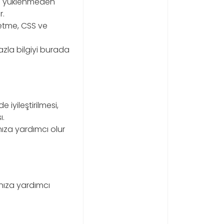
ası yüklenmeden
r.
 etme, CSS ve
azla bilgiyi burada
 iyileştirilmesi,
ı.
nıza yardımcı olur
nıza yardımcı