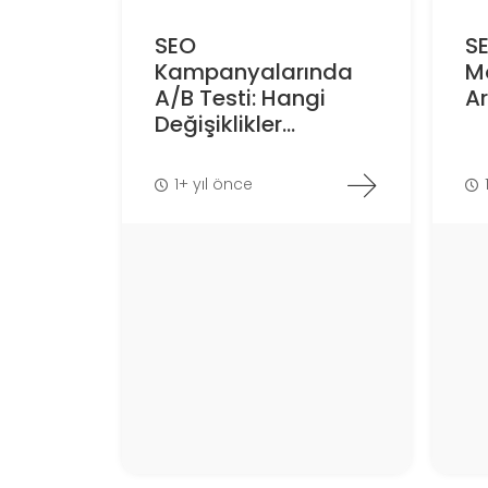
SEO
SE
Kampanyalarında
M
A/B Testi: Hangi
Ar
Değişiklikler...
1+ yıl önce