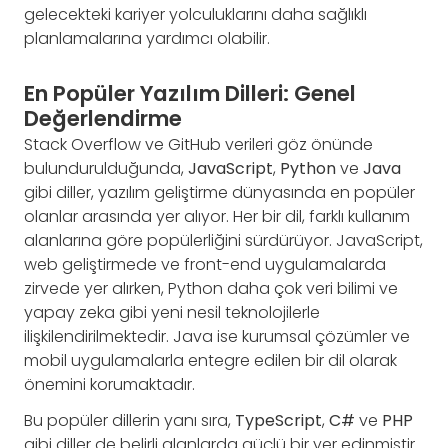
gelecekteki kariyer yolculuklarını daha sağlıklı
planlamalarına yardımcı olabilir.
En Popüler Yazılım Dilleri: Genel
Değerlendirme
Stack Overflow ve GitHub verileri göz önünde
bulundurulduğunda,
JavaScript
,
Python
ve
Java
gibi diller, yazılım geliştirme dünyasında en popüler
olanlar arasında yer alıyor. Her bir dil, farklı kullanım
alanlarına göre popülerliğini sürdürüyor. JavaScript,
web geliştirmede ve front-end uygulamalarda
zirvede yer alırken, Python daha çok veri bilimi ve
yapay zeka gibi yeni nesil teknolojilerle
ilişkilendirilmektedir. Java ise kurumsal çözümler ve
mobil uygulamalarla entegre edilen bir dil olarak
önemini korumaktadır.
Bu popüler dillerin yanı sıra,
TypeScript
,
C#
ve
PHP
gibi diller de belirli alanlarda güçlü bir yer edinmiştir.